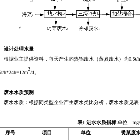
设计处理水量
根据业主提供资料，每天产生的热锅废水（蒸煮废水）为
0.
3
5t/h*24h=12m
/d。
废水水质预测
废水水质：根据同类型企业产生废水类比分析，废水水质见表
表
1
进水水质指标
单位：
mg
序号
项目
单位
烫菜废