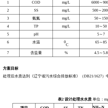
1
COD
mg/L
6000～90
2
SS
mg/L
500～200
3
氨氮
mg/L
50～150
4
TP
mg/L
10～50
5
pH
5～7
6
水温
0
65～85
C
7
含盐量
%
4.5～5.8
方案目标
处理后水质达到《辽宁省污水综合排放标准》（
DB21/16
。
表
2
设计处理水水质
单位：
m
NH
-N
项目
COD
SS
TN